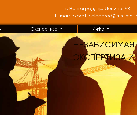
г. Волгоград, пр. Ленина, 98
E-mail: expert-volgograd@rus-mail.
я
Экспертиза
Инфо
НЕЗАВИСИМАЯ
ЭКСПЕРТИЗА И